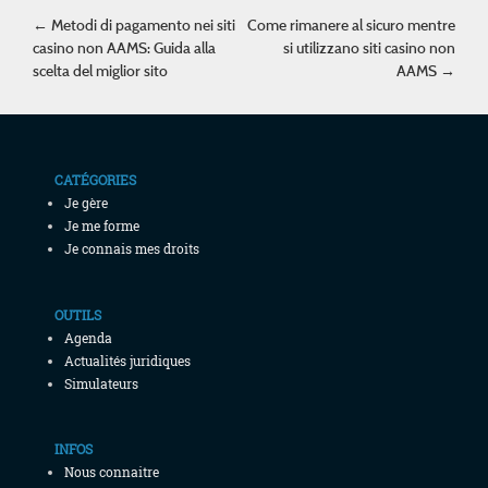
Post navigation
←
Metodi di pagamento nei siti
Come rimanere al sicuro mentre
casino non AAMS: Guida alla
si utilizzano siti casino non
scelta del miglior sito
AAMS
→
CATÉGORIES
Je gère
Je me forme
Je connais mes droits
OUTILS
Agenda
Actualités juridiques
Simulateurs
INFOS
Nous connaitre