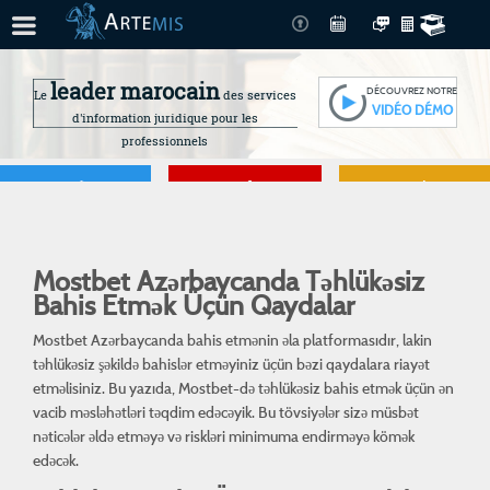
leader marocain
DÉCOUVREZ NOTRE
Le
des services
VIDÉO DÉMO
d'information juridique pour les
professionnels
Je gère
Je me forme
Je connais mes
droits
Mostbet Azərbaycanda Təhlükəsiz
Bahis Etmək Üçün Qaydalar
Mostbet Azərbaycanda bahis etmənin əla platformasıdır, lakin
təhlükəsiz şəkildə bahislər etməyiniz üçün bəzi qaydalara riayət
etməlisiniz. Bu yazıda, Mostbet-də təhlükəsiz bahis etmək üçün ən
vacib məsləhətləri təqdim edəcəyik. Bu tövsiyələr sizə müsbət
nəticələr əldə etməyə və riskləri minimuma endirməyə kömək
edəcək.