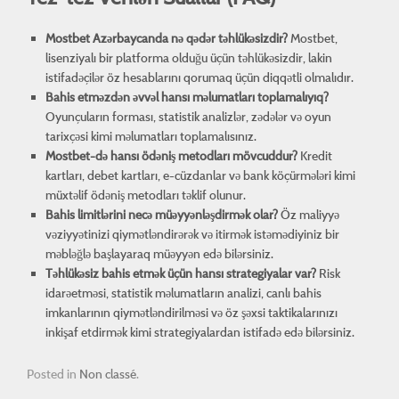
Mostbet Azərbaycanda nə qədər təhlükəsizdir?
Mostbet,
lisenziyalı bir platforma olduğu üçün təhlükəsizdir, lakin
istifadəçilər öz hesablarını qorumaq üçün diqqətli olmalıdır.
Bahis etməzdən əvvəl hansı məlumatları toplamalıyıq?
Oyunçuların forması, statistik analizlər, zədələr və oyun
tarixçəsi kimi məlumatları toplamalısınız.
Mostbet-də hansı ödəniş metodları mövcuddur?
Kredit
kartları, debet kartları, e-cüzdanlar və bank köçürmələri kimi
müxtəlif ödəniş metodları təklif olunur.
Bahis limitlərini necə müəyyənləşdirmək olar?
Öz maliyyə
vəziyyətinizi qiymətləndirərək və itirmək istəmədiyiniz bir
məbləğlə başlayaraq müəyyən edə bilərsiniz.
Təhlükəsiz bahis etmək üçün hansı strategiyalar var?
Risk
idarəetməsi, statistik məlumatların analizi, canlı bahis
imkanlarının qiymətləndirilməsi və öz şəxsi taktikalarınızı
inkişaf etdirmək kimi strategiyalardan istifadə edə bilərsiniz.
Posted in
Non classé
.