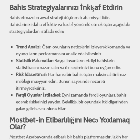
Bahis Strategiyalarınızı İnkişaf Etdirin
Bahis etməzdən əvvəl strateji düşünmək əhəmiyyətlidir.
Bahislərinizi daha effektiv və hədəf yönümlü etmək üçün aşağıdakı
strategiyalardan istifadə edin:
Trend Analizi:
Ötən oyunların nəticələrini izləyərək komanda və
oyunçuların performansını analiz edə bilərsiniz.
Statistik Məlumatlar:
Başqa insanların etdiyi bahislərin
statistikasını nəzərə alın və öz seçiminizi buna uyğun edin.
Risk İdarəetməsi:
Hər hansı bir bahis üçün maksimal itirilməz
məbləği müəyyən edin. Bunun sayəsində nəzarəti
itirməyəcəksiniz.
Fərqli Oyunlar İstifadəsi:
Eyni zamanda fərqli oyunlara bahis
edərək risklərinizi yaydın. Beləliklə, bir oyundakı itki digərindən
gələn gəlirlə əvəz oluna bilər.
Mostbet-in Etibarlılığını Necə Yoxlamaq
Olar?
Mostbet Azərbaycanda etibarlı bir bahis platformasıdır, lakin hər