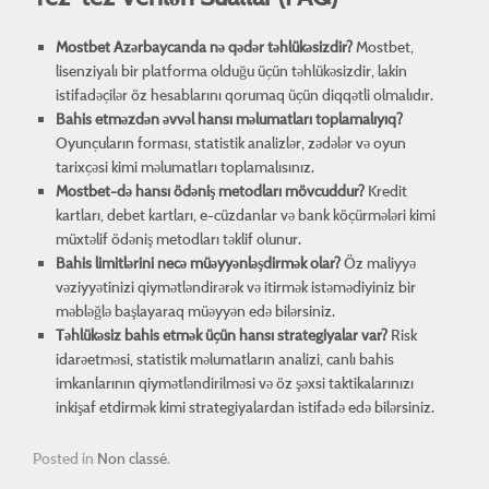
Mostbet Azərbaycanda nə qədər təhlükəsizdir?
Mostbet,
lisenziyalı bir platforma olduğu üçün təhlükəsizdir, lakin
istifadəçilər öz hesablarını qorumaq üçün diqqətli olmalıdır.
Bahis etməzdən əvvəl hansı məlumatları toplamalıyıq?
Oyunçuların forması, statistik analizlər, zədələr və oyun
tarixçəsi kimi məlumatları toplamalısınız.
Mostbet-də hansı ödəniş metodları mövcuddur?
Kredit
kartları, debet kartları, e-cüzdanlar və bank köçürmələri kimi
müxtəlif ödəniş metodları təklif olunur.
Bahis limitlərini necə müəyyənləşdirmək olar?
Öz maliyyə
vəziyyətinizi qiymətləndirərək və itirmək istəmədiyiniz bir
məbləğlə başlayaraq müəyyən edə bilərsiniz.
Təhlükəsiz bahis etmək üçün hansı strategiyalar var?
Risk
idarəetməsi, statistik məlumatların analizi, canlı bahis
imkanlarının qiymətləndirilməsi və öz şəxsi taktikalarınızı
inkişaf etdirmək kimi strategiyalardan istifadə edə bilərsiniz.
Posted in
Non classé
.