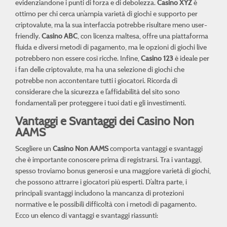
evidenziandone i punti di forza e di debolezza.
Casino XYZ
è
ottimo per chi cerca un’ampia varietà di giochi e supporto per
criptovalute, ma la sua interfaccia potrebbe risultare meno user-
friendly.
Casino ABC
, con licenza maltesa, offre una piattaforma
fluida e diversi metodi di pagamento, ma le opzioni di giochi live
potrebbero non essere così ricche. Infine,
Casino 123
è ideale per
i fan delle criptovalute, ma ha una selezione di giochi che
potrebbe non accontentare tutti i giocatori. Ricorda di
considerare che la sicurezza e l’affidabilità del sito sono
fondamentali per proteggere i tuoi dati e gli investimenti.
Vantaggi e Svantaggi dei Casino Non
AAMS
Scegliere un
Casino Non AAMS
comporta vantaggi e svantaggi
che è importante conoscere prima di registrarsi. Tra i vantaggi,
spesso troviamo bonus generosi e una maggiore varietà di giochi,
che possono attrarre i giocatori più esperti. D’altra parte, i
principali svantaggi includono la mancanza di protezioni
normative e le possibili difficoltà con i metodi di pagamento.
Ecco un elenco di vantaggi e svantaggi riassunti: