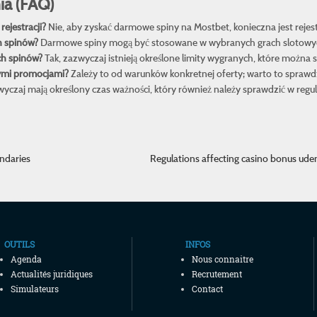
ia (FAQ)
ejestracji?
Nie, aby zyskać darmowe spiny na Mostbet, konieczna jest rejestr
h spinów?
Darmowe spiny mogą być stosowane w wybranych grach slotowy
ch spinów?
Tak, zazwyczaj istnieją określone limity wygranych, które można 
ymi promocjami?
Zależy to od warunków konkretnej oferty; warto to sprawdz
yczaj mają określony czas ważności, który również należy sprawdzić w regu
ndaries
Regulations affecting casino bonus uden
OUTILS
INFOS
Agenda
Nous connaitre
Actualités juridiques
Recrutement
Simulateurs
Contact