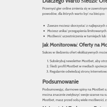
Dlaczego Warto Śledzić Of
Przemysł gier online zmienia się w zawrotnym 
powodów, dla których warto być na bieżąco:
Zawsze możesz skorzystać z najlepszych 
Możesz unikać przegapienia limitowanych
Możliwość uczestniczenia w turniejach lu
Jak Monitorować Oferty na Mo
Sukces w śledzeniu ofert ekskluzywnych może 
Subskrybuj newsletter Mostbet, aby ot
Śledź profil Mostbet w mediach społecz
Regularnie odwiedzaj stronę internetową 
Podsumowanie
Podsumowując, darmowe spiny na Mostbet są sz
można znacznie zwiększyć swoje szanse na suk
Mostbet, masz przed sobą wiele możliwości, z