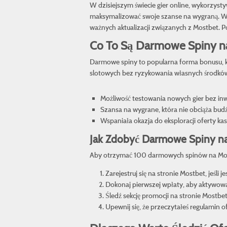
W dzisiejszym świecie gier online, wykorzyst
maksymalizować swoje szanse na wygraną. W ni
ważnych aktualizacji związanych z Mostbet. 
Co To Są Darmowe Spiny n
Darmowe spiny to popularna forma bonusu, k
slotowych bez ryzykowania własnych środkó
Możliwość testowania nowych gier bez in
Szansa na wygrane, która nie obciąża budż
Wspaniała okazja do eksploracji oferty kas
Jak Zdobyć Darmowe Spiny n
Aby otrzymać 100 darmowych spinów na Most
Zarejestruj się na stronie Mostbet, jeśli j
Dokonaj pierwszej wpłaty, aby aktywow
Śledź sekcję promocji na stronie Mostbe
Upewnij się, że przeczytałeś regulamin o