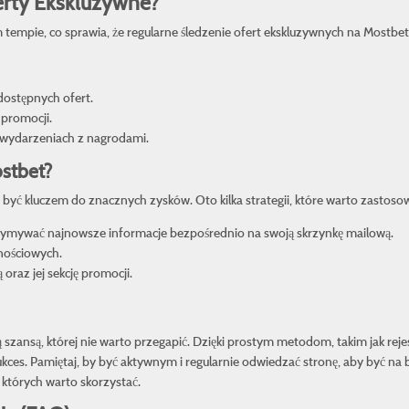
erty Ekskluzywne?
tempie, co sprawia, że regularne śledzenie ofert ekskluzywnych na Mostbet j
dostępnych ofert.
 promocji.
b wydarzeniach z nagrodami.
stbet?
być kluczem do znacznych zysków. Oto kilka strategii, które warto zastoso
rzymywać najnowsze informacje bezpośrednio na swoją skrzynkę mailową.
nościowych.
oraz jej sekcję promocji.
ansą, której nie warto przegapić. Dzięki prostym metodom, takim jak rejest
ces. Pamiętaj, by być aktywnym i regularnie odwiedzać stronę, aby być na 
 których warto skorzystać.