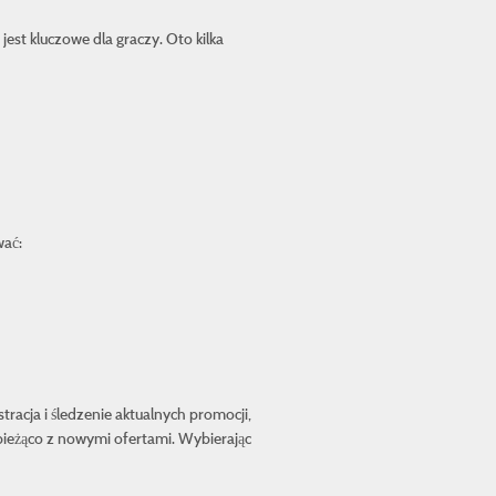
est kluczowe dla graczy. Oto kilka
wać:
racja i śledzenie aktualnych promocji,
bieżąco z nowymi ofertami. Wybierając