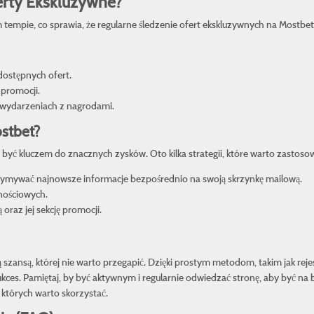
erty Ekskluzywne?
tempie, co sprawia, że regularne śledzenie ofert ekskluzywnych na Mostbet j
dostępnych ofert.
 promocji.
b wydarzeniach z nagrodami.
stbet?
być kluczem do znacznych zysków. Oto kilka strategii, które warto zastoso
rzymywać najnowsze informacje bezpośrednio na swoją skrzynkę mailową.
nościowych.
oraz jej sekcję promocji.
ansą, której nie warto przegapić. Dzięki prostym metodom, takim jak rejest
ces. Pamiętaj, by być aktywnym i regularnie odwiedzać stronę, aby być na 
 których warto skorzystać.