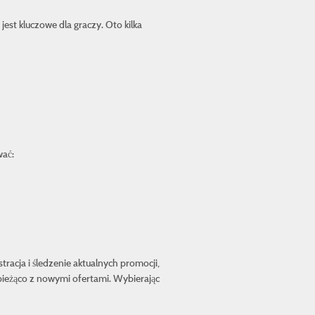
est kluczowe dla graczy. Oto kilka
wać:
racja i śledzenie aktualnych promocji,
bieżąco z nowymi ofertami. Wybierając