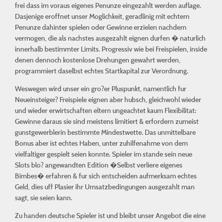
frei dass im voraus eigenes Penunze eingezahlt werden auflage.
Dasjenige eroffnet unser Moglichkeit, geradlinig mit echtem
Penunze dahinter spielen oder Gewinne erzielen nachdem
vermogen, die als nachstes ausgezahlt eignen durfen � naturlich
innerhalb bestimmter Limits. Progressiv wie bei Freispielen, inside
denen dennoch kostenlose Drehungen gewahrt werden,
programmiert daselbst echtes Startkapital zur Verordnung.
Weswegen wird unser ein gro?er Pluspunkt, namentlich fur
Neueinsteiger? Freispiele eignen aber hubsch, gleichwohl wieder
und wieder erwirtschaften eltern ungeachtet kaum Flexibilitat:
Gewinne daraus sie sind meistens limitiert & erfordern zumeist
gunstgewerblerin bestimmte Mindestwette. Das unmittelbare
Bonus aber ist echtes Haben, unter zuhilfenahme von dem
vielfaltiger gespielt seien konnte. Spieler im stande sein neue
Slots blo? angewandten Edition �Selbst verliere eigenes
Bimbes� erfahren & fur sich entscheiden aufmerksam echtes
Geld, dies uff Plasier ihr Umsatzbedingungen ausgezahlt man
sagt, sie seien kann.
Zu handen deutsche Spieler ist und bleibt unser Angebot die eine