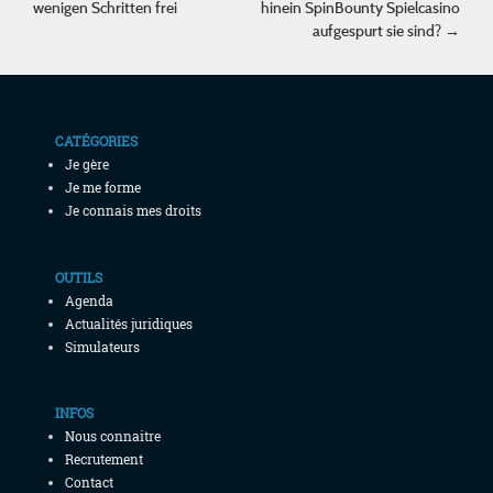
wenigen Schritten frei
hinein SpinBounty Spielcasino
aufgespurt sie sind?
→
CATÉGORIES
Je gère
Je me forme
Je connais mes droits
OUTILS
Agenda
Actualités juridiques
Simulateurs
INFOS
Nous connaitre
Recrutement
Contact