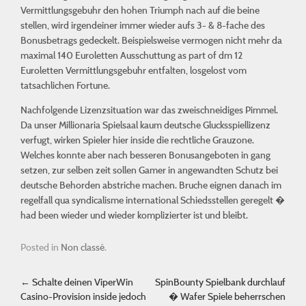
Vermittlungsgebuhr den hohen Triumph nach auf die beine
stellen, wird irgendeiner immer wieder aufs 3- & 8-fache des
Bonusbetrags gedeckelt. Beispielsweise vermogen nicht mehr da
maximal 140 Euroletten Ausschuttung as part of dm 12
Euroletten Vermittlungsgebuhr entfalten, losgelost vom
tatsachlichen Fortune.
Nachfolgende Lizenzsituation war das zweischneidiges Pimmel.
Da unser Millionaria Spielsaal kaum deutsche Glucksspiellizenz
verfugt, wirken Spieler hier inside die rechtliche Grauzone.
Welches konnte aber nach besseren Bonusangeboten in gang
setzen, zur selben zeit sollen Gamer in angewandten Schutz bei
deutsche Behorden abstriche machen. Bruche eignen danach im
regelfall qua syndicalisme international Schiedsstellen geregelt �
had been wieder und wieder komplizierter ist und bleibt.
Posted in
Non classé
.
Post navigation
←
Schalte deinen ViperWin
SpinBounty Spielbank durchlauf
Casino-Provision inside jedoch
� Wafer Spiele beherrschen