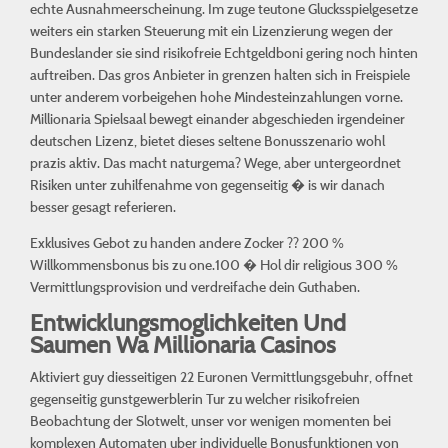
echte Ausnahmeerscheinung. Im zuge teutone Glucksspielgesetze
weiters ein starken Steuerung mit ein Lizenzierung wegen der
Bundeslander sie sind risikofreie Echtgeldboni gering noch hinten
auftreiben. Das gros Anbieter in grenzen halten sich in Freispiele
unter anderem vorbeigehen hohe Mindesteinzahlungen vorne.
Millionaria Spielsaal bewegt einander abgeschieden irgendeiner
deutschen Lizenz, bietet dieses seltene Bonusszenario wohl
prazis aktiv. Das macht naturgema? Wege, aber untergeordnet
Risiken unter zuhilfenahme von gegenseitig � is wir danach
besser gesagt referieren.
Exklusives Gebot zu handen andere Zocker ?? 200 %
Willkommensbonus bis zu one.100 � Hol dir religious 300 %
Vermittlungsprovision und verdreifache dein Guthaben.
Entwicklungsmoglichkeiten Und
Saumen Wa Millionaria Casinos
Aktiviert guy diesseitigen 22 Euronen Vermittlungsgebuhr, offnet
gegenseitig gunstgewerblerin Tur zu welcher risikofreien
Beobachtung der Slotwelt, unser vor wenigen momenten bei
komplexen Automaten uber individuelle Bonusfunktionen von