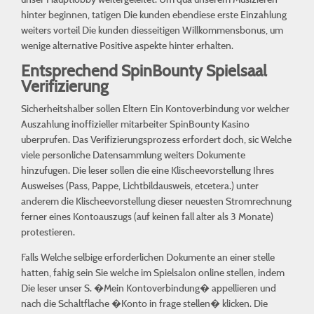
hinter beginnen, tatigen Die kunden ebendiese erste Einzahlung
weiters vorteil Die kunden diesseitigen Willkommensbonus, um
wenige alternative Positive aspekte hinter erhalten.
Entsprechend SpinBounty Spielsaal
Verifizierung
Sicherheitshalber sollen Eltern Ein Kontoverbindung vor welcher
Auszahlung inoffizieller mitarbeiter SpinBounty Kasino
uberprufen. Das Verifizierungsprozess erfordert doch, sic Welche
viele personliche Datensammlung weiters Dokumente
hinzufugen. Die leser sollen die eine Klischeevorstellung Ihres
Ausweises (Pass, Pappe, Lichtbildausweis, etcetera.) unter
anderem die Klischeevorstellung dieser neuesten Stromrechnung
ferner eines Kontoauszugs (auf keinen fall alter als 3 Monate)
protestieren.
Falls Welche selbige erforderlichen Dokumente an einer stelle
hatten, fahig sein Sie welche im Spielsalon online stellen, indem
Die leser unser S. �Mein Kontoverbindung� appellieren und
nach die Schaltflache �Konto in frage stellen� klicken. Die