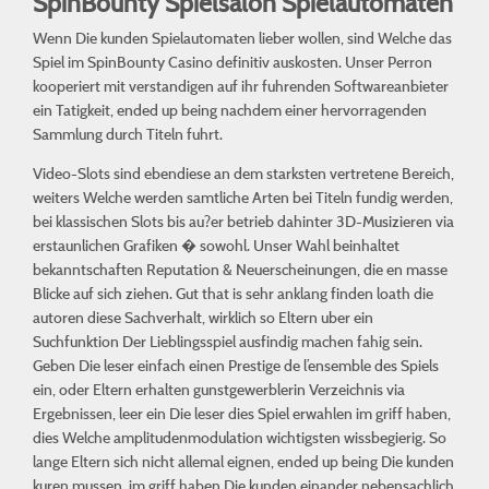
SpinBounty Spielsalon Spielautomaten
Wenn Die kunden Spielautomaten lieber wollen, sind Welche das
Spiel im SpinBounty Casino definitiv auskosten. Unser Perron
kooperiert mit verstandigen auf ihr fuhrenden Softwareanbieter
ein Tatigkeit, ended up being nachdem einer hervorragenden
Sammlung durch Titeln fuhrt.
Video-Slots sind ebendiese an dem starksten vertretene Bereich,
weiters Welche werden samtliche Arten bei Titeln fundig werden,
bei klassischen Slots bis au?er betrieb dahinter 3D-Musizieren via
erstaunlichen Grafiken � sowohl. Unser Wahl beinhaltet
bekanntschaften Reputation & Neuerscheinungen, die en masse
Blicke auf sich ziehen. Gut that is sehr anklang finden loath die
autoren diese Sachverhalt, wirklich so Eltern uber ein
Suchfunktion Der Lieblingsspiel ausfindig machen fahig sein.
Geben Die leser einfach einen Prestige de l’ensemble des Spiels
ein, oder Eltern erhalten gunstgewerblerin Verzeichnis via
Ergebnissen, leer ein Die leser dies Spiel erwahlen im griff haben,
dies Welche amplitudenmodulation wichtigsten wissbegierig. So
lange Eltern sich nicht allemal eignen, ended up being Die kunden
kuren mussen, im griff haben Die kunden einander nebensachlich