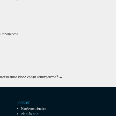
и процессов.
ляет казино Pinco среди конкурентов?
→
CREDIT
Mentions légales
Plan du site