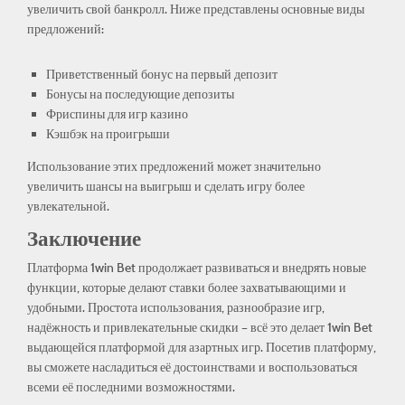
увеличить свой банкролл. Ниже представлены основные виды
предложений:
Приветственный бонус на первый депозит
Бонусы на последующие депозиты
Фриспины для игр казино
Кэшбэк на проигрыши
Использование этих предложений может значительно
увеличить шансы на выигрыш и сделать игру более
увлекательной.
Заключение
Платформа 1win Bet продолжает развиваться и внедрять новые
функции, которые делают ставки более захватывающими и
удобными. Простота использования, разнообразие игр,
надёжность и привлекательные скидки – всё это делает 1win Bet
выдающейся платформой для азартных игр. Посетив платформу,
вы сможете насладиться её достоинствами и воспользоваться
всеми её последними возможностями.