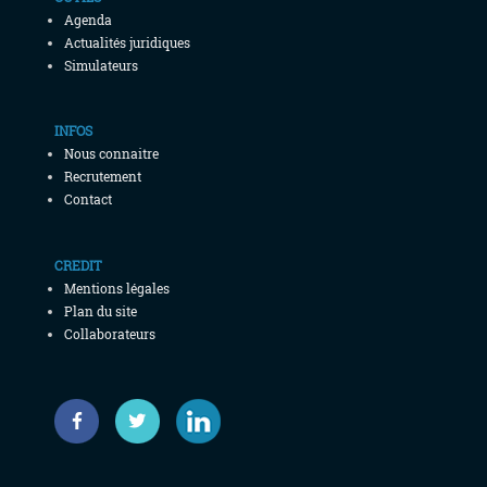
Agenda
Actualités juridiques
Simulateurs
INFOS
Nous connaitre
Recrutement
Contact
CREDIT
Mentions légales
Plan du site
Collaborateurs