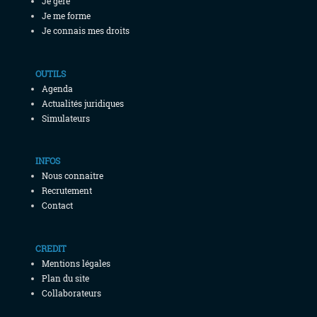
Je gère
Je me forme
Je connais mes droits
OUTILS
Agenda
Actualités juridiques
Simulateurs
INFOS
Nous connaitre
Recrutement
Contact
CREDIT
Mentions légales
Plan du site
Collaborateurs