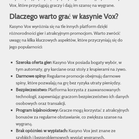
Vox, które przyciągają graczy i dają im szansę na wygrane.
Dlaczego warto grać w kasynie Vox?
Kasyno Vox wyróżnia się na tle innych platform dzięki
różnorodności gier i atrakcyjnym promocjom. Warto zwrócić
uwagę na kilka kluczowych aspektów, które przyczyniają się do
jego popularności:
Szeroka oferta gier:
Kasyno Vox posiada bogaty wybór, w
tym automaty, gry karciane oraz stoły z krupierami na żywo.
Darmowe spiny:
Regularne promocje obejmują darmowe
spiny, które pozwalają na grę bez ryzyka utraty pieniędzy.
Bezpieczeństwo:
Platforma korzysta z zaawansowanych
technologii, zapewniając graczom bezpieczeństwo ich danych
osobowych oraz transakcji.
Program lojalnościowy:
Gracze mogą korzystać z atrakcyjnych
bonusów za regularne obstawianie, co zwiększa szanse na
wygraną.
Brak opóźnień w wypłatach:
Kasyno Vox jest znane ze
szybkich i bezproblemowych wypłat wygranych.