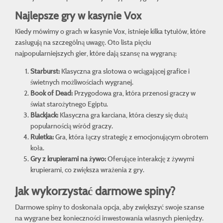
Najlepsze gry w kasynie Vox
Kiedy mówimy o grach w kasynie Vox, istnieje kilka tytułów, które
zasługują na szczególną uwagę. Oto lista pięciu
najpopularniejszych gier, które dają szansę na wygraną:
Starburst:
Klasyczna gra slotowa o wciągającej grafice i
świetnych możliwościach wygranej.
Book of Dead:
Przygodowa gra, która przenosi graczy w
świat starożytnego Egiptu.
Blackjack:
Klasyczna gra karciana, która cieszy się dużą
popularnością wśród graczy.
Ruletka:
Gra, która łączy strategię z emocjonującym obrotem
koła.
Gry z krupierami na żywo:
Oferujące interakcję z żywymi
krupierami, co zwiększa wrażenia z gry.
Jak wykorzystać darmowe spiny?
Darmowe spiny to doskonała opcja, aby zwiększyć swoje szanse
na wygrane bez konieczności inwestowania własnych pieniędzy.